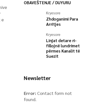
OBAVEŠTENJE / DUYURU
nive
r
Kryesore
Zhdoganimi Para
 e
Arritjes
Kryesore
Linjat detare ri-
fillojnë lundrimet
përmes Kanalit të
Suezit
Newsletter
Error:
Contact form not
found.