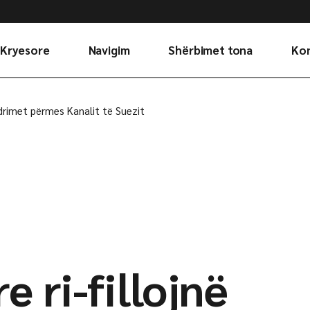
Kryesore
Navigim
Shërbimet tona
Ko
Main Home
Rreth Nesh
Portfolio
Lok
undrimet përmes Kanalit të Suezit
Dërgesa Rifuxho
Partnerët
Kërko ofertë
Transport Detar
Rregullat e
përgjithshme të
Transport Ajror
shërbimeve
Transport
Hekurudhor
e ri-fillojnë