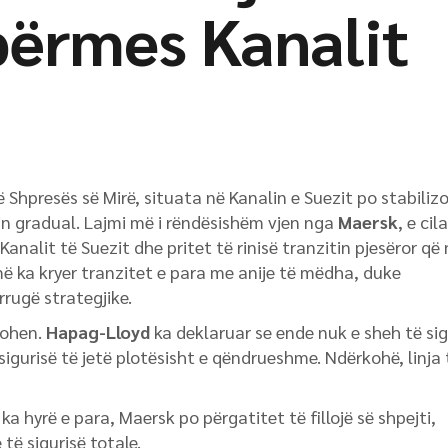
përmes Kanalit
ë Shpresës së Mirë, situata në Kanalin e Suezit po stabiliz
min gradual. Lajmi më i rëndësishëm vjen nga
Maersk
, e cil
analit të Suezit dhe pritet të rinisë tranzitin pjesëror që
 ka kryer tranzitet e para me anije të mëdha, duke
 rrugë strategjike.
tohen.
Hapag-Lloyd
ka deklaruar se ende nuk e sheh të si
sigurisë të jetë plotësisht e qëndrueshme. Ndërkohë, linja 
ka hyrë e para, Maersk po përgatitet të fillojë së shpejti,
të sigurisë totale.