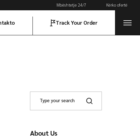
Mbështetje 24/7
Kërko ofertë
ntakto
Track Your Order
acionet tona
About Us