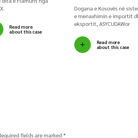
 dita e Flamurit nga
X.
Dogana e Kosovës në sist
e menaxhimin e importit d
eksportit, ASYCUDAWor
Read more
about this case
Read more
about this case
Required fields are marked
*