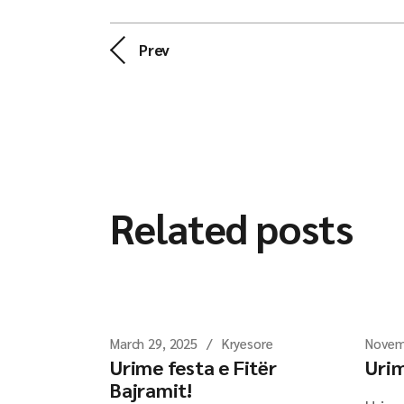
Prev
Related posts
March 29, 2025
Kryesore
Novem
Urime festa e Fitër
Urim
Bajramit!