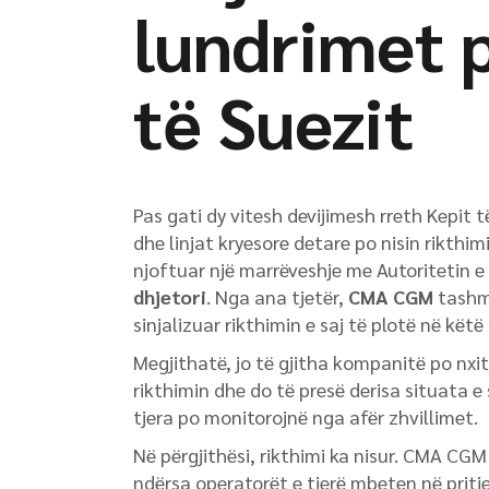
lundrimet 
të Suezit
Pas gati dy vitesh devijimesh rreth Kepit t
dhe linjat kryesore detare po nisin rikthi
njoftuar një marrëveshje me Autoritetin e K
dhjetori
. Nga ana tjetër,
CMA CGM
tashmë
sinjalizuar rikthimin e saj të plotë në këtë
Megjithatë, jo të gjitha kompanitë po nxi
rikthimin dhe do të presë derisa situata e 
tjera po monitorojnë nga afër zhvillimet.
Në përgjithësi, rikthimi ka nisur. CMA CGM 
ndërsa operatorët e tjerë mbeten në pritje 