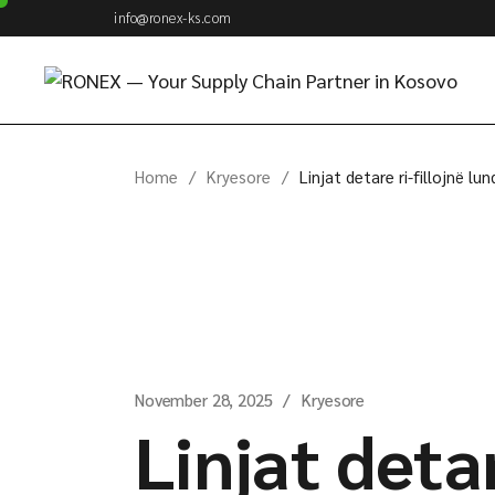
Skip
info@ronex-ks.com
to
the
content
Home
Kryesore
Linjat detare ri-fillojnë l
November 28, 2025
Kryesore
Linjat detar