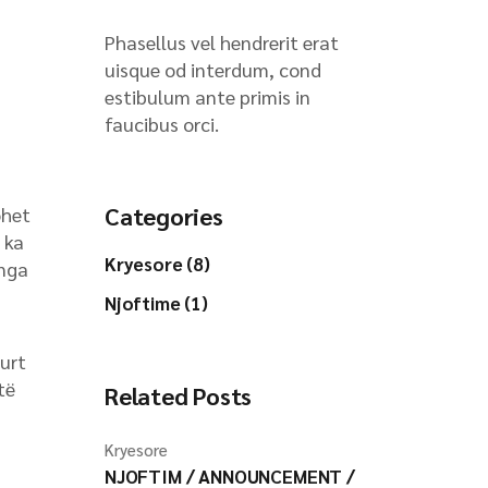
Phasellus vel hendrerit erat
uisque od interdum, cond
estibulum ante primis in
faucibus orci.
Categories
ohet
a ka
Kryesore (8)
 nga
Njoftime (1)
gurt
të
Related Posts
Kryesore
NJOFTIM / ANNOUNCEMENT /