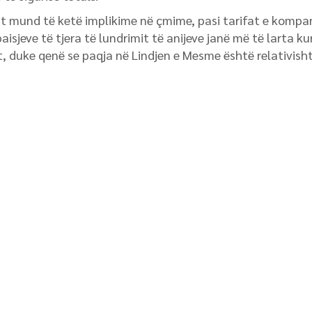
it mund të ketë implikime në çmime, pasi tarifat e kompa
aisjeve të tjera të lundrimit të anijeve janë më të larta ku
t, duke qenë se paqja në Lindjen e Mesme është relativisht